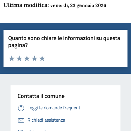
Ultima modifica:
venerdì, 23 gennaio 2026
Quanto sono chiare le informazioni su questa
pagina?
Valuta da 1 a 5 stelle la pagina
Domanda
Valuta 1 stelle su 5
Valuta 2 stelle su 5
Valuta 3 stelle su 5
Valuta 4 stelle su 5
Valuta 5 stelle su 5
Contatta il comune
Leggi le domande frequenti
Richiedi assistenza