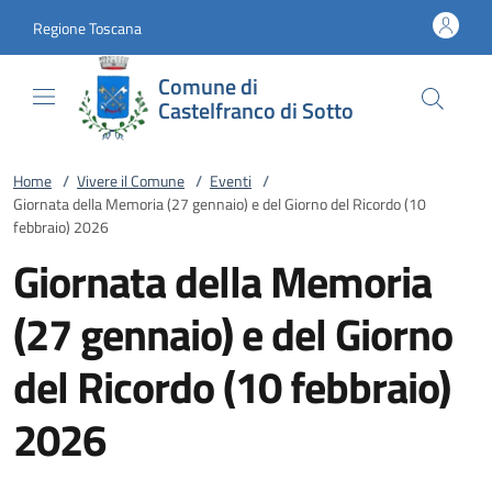
Vai al contenuto
accedi al menu
footer.enter
Regione Toscana
Comune di
Castelfranco di Sotto
Home
/
Vivere il Comune
/
Eventi
/
Giornata della Memoria (27 gennaio) e del Giorno del Ricordo (10
febbraio) 2026
Giornata della Memoria
(27 gennaio) e del Giorno
del Ricordo (10 febbraio)
2026