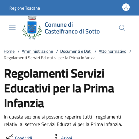
Vai al contenuto
accedi al menu
footer.enter
Regione Toscana
Comune di
Castelfranco di Sotto
Home
/
Amministrazione
/
Documenti e Dati
/
Atto normativo
/
Regolamenti Servizi Educativi per la Prima Infanzia
Regolamenti Servizi
Educativi per la Prima
Infanzia
In questa sezione si possono reperire tutti i regolamenti
relativi al settore Servizi Educativi per la Prima Infanzia.
Condividi
Azioni