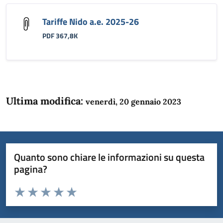
Tariffe Nido a.e. 2025-26
PDF 367,8K
Ultima modifica:
venerdì, 20 gennaio 2023
Quanto sono chiare le informazioni su questa
pagina?
Valuta da 1 a 5 stelle la pagina
Domanda
Valuta 1 stelle su 5
Valuta 2 stelle su 5
Valuta 3 stelle su 5
Valuta 4 stelle su 5
Valuta 5 stelle su 5