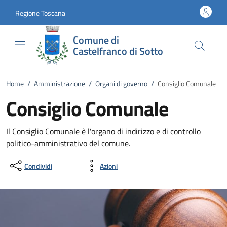
Vai al contenuto
accedi al menu
footer.enter
Regione Toscana
Comune di
Castelfranco di Sotto
Home
/
Amministrazione
/
Organi di governo
/
Consiglio Comunale
Consiglio Comunale
Il Consiglio Comunale è l'organo di indirizzo e di controllo
politico-amministrativo del comune.
Condividi
Azioni