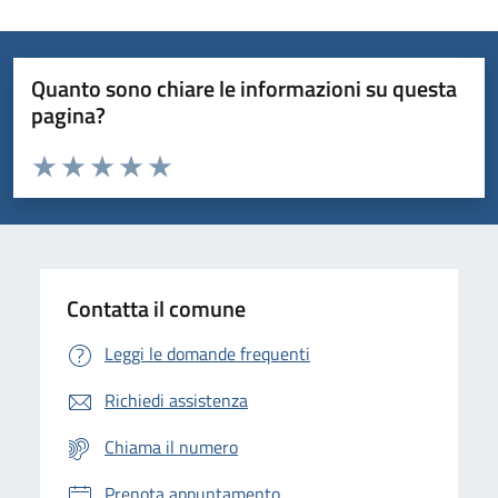
Quanto sono chiare le informazioni su questa
pagina?
Valuta da 1 a 5 stelle la pagina
Domanda
Valuta 1 stelle su 5
Valuta 2 stelle su 5
Valuta 3 stelle su 5
Valuta 4 stelle su 5
Valuta 5 stelle su 5
Contatta il comune
Leggi le domande frequenti
Richiedi assistenza
Chiama il numero
Prenota appuntamento