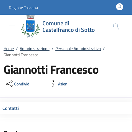
Vai al contenuto
accedi al menu
footer.enter
Regione Toscana
Comune di
Castelfranco di Sotto
Home
/
Amministrazione
/
Personale Amministrativo
/
Giannotti Francesco
Giannotti Francesco
Condividi
Azioni
Contatti