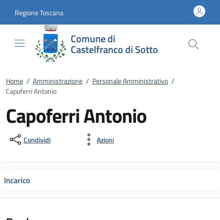
Vai al contenuto
accedi al menu
footer.enter
Regione Toscana
Comune di
Castelfranco di Sotto
Home
/
Amministrazione
/
Personale Amministrativo
/
Capoferri Antonio
Capoferri Antonio
Condividi
Azioni
Incarico