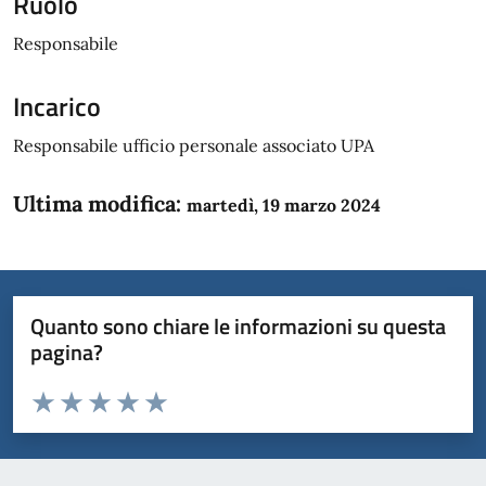
Ruolo
Responsabile
Incarico
Responsabile ufficio personale associato UPA
Ultima modifica:
martedì, 19 marzo 2024
Quanto sono chiare le informazioni su questa
pagina?
Valuta da 1 a 5 stelle la pagina
Domanda
Valuta 1 stelle su 5
Valuta 2 stelle su 5
Valuta 3 stelle su 5
Valuta 4 stelle su 5
Valuta 5 stelle su 5