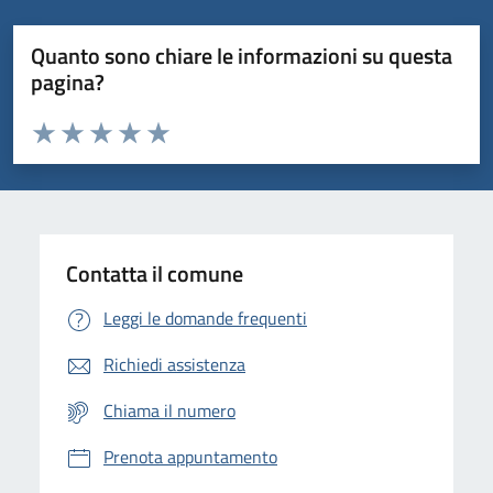
Quanto sono chiare le informazioni su questa
pagina?
Valuta da 1 a 5 stelle la pagina
Domanda
Valuta 1 stelle su 5
Valuta 2 stelle su 5
Valuta 3 stelle su 5
Valuta 4 stelle su 5
Valuta 5 stelle su 5
Contatta il comune
Leggi le domande frequenti
Richiedi assistenza
Chiama il numero
Prenota appuntamento