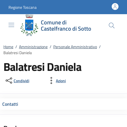
Vai al contenuto
accedi al menu
footer.enter
Regione Toscana
Comune di
Castelfranco di Sotto
Home
/
Amministrazione
/
Personale Amministrativo
/
Balatresi Daniela
Balatresi Daniela
Condividi
Azioni
Contatti