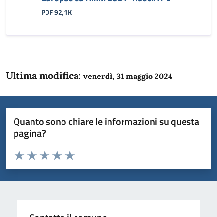
PDF 92,1K
Ultima modifica:
venerdì, 31 maggio 2024
Quanto sono chiare le informazioni su questa
pagina?
Valuta da 1 a 5 stelle la pagina
Domanda
Valuta 1 stelle su 5
Valuta 2 stelle su 5
Valuta 3 stelle su 5
Valuta 4 stelle su 5
Valuta 5 stelle su 5