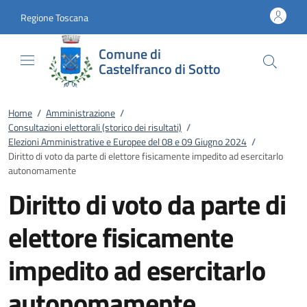
Vai al contenuto
accedi al menu
footer.enter
Regione Toscana
Comune di
Castelfranco di Sotto
Home
/
Amministrazione
/
Consultazioni elettorali (storico dei risultati)
/
Elezioni Amministrative e Europee del 08 e 09 Giugno 2024
/
Diritto di voto da parte di elettore fisicamente impedito ad esercitarlo
autonomamente
Diritto di voto da parte di
elettore fisicamente
impedito ad esercitarlo
autonomamente