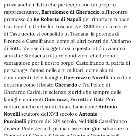
prova anche il fatto che partecipò con un proprio
rappresentante,
Bartolomeo di Gheruccio
, all'incontro
promosso da
Re Roberto di Napoli
per riportare la pace
tra i Guelfi e Ghibellini toscani. Nel
1330
dopo la morte
di Castruccio, si consolidò in Toscana, la potenza di
Firenze e Castelfranco, come gli altri centri del Valdarno
di Sotto, decise di soggettarsi a questa città inviando i
suoi due Sindaci a trattare condizioni che furono
vantaggiose per il nostro borgo. Castelfranco fu patria di
personaggi famosi nelle arti militari, come alcuni
componenti delle famiglie
Guerrazzi
e
Novelli
, in virtù e
dottrina come il beato
Gherardo
e Fra Felice di
Gherardo Casini, in scienze giuridiche sempre delle
famiglie eminenti
Guerrazzi
,
Ferretti
e
Dati
. Può
vantare anche artisti di chiara fama come
Antonio
Novelli
scultore del XVII secolo e
Antonio
Puccinelli
pittore del XIX secolo. Nel
1839
Castelfranco
diviene Podesteria di prima classe con giurisdizione sui
Comuni di S.Croce, S.Maria a Monte e Montecalvoli.