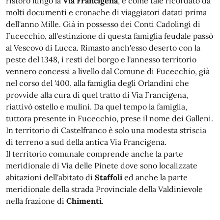
ristoro lungo la
Via Francigena
, e come tale ricordato da
molti documenti e cronache di viaggiatori datati prima
dell'anno Mille. Già in possesso dei Conti Cadolingi di
Fucecchio, all'estinzione di questa famiglia feudale passò
al Vescovo di Lucca. Rimasto anch'esso deserto con la
peste del 1348, i resti del borgo e l'annesso territorio
vennero concessi a livello dal Comune di Fucecchio, già
nel corso del '400, alla famiglia degli Orlandini che
provvide alla cura di quel tratto di Via Francigena,
riattivò ostello e mulini. Da quel tempo la famiglia,
tuttora presente in Fucecchio, prese il nome dei Galleni.
In territorio di Castelfranco è solo una modesta striscia
di terreno a sud della antica Via Francigena.
Il territorio comunale comprende anche la parte
meridionale di Via delle Pinete dove sono localizzate
abitazioni dell'abitato di
Staffoli
ed anche la parte
meridionale della strada Provinciale della Valdinievole
nella frazione di
Chimenti
.