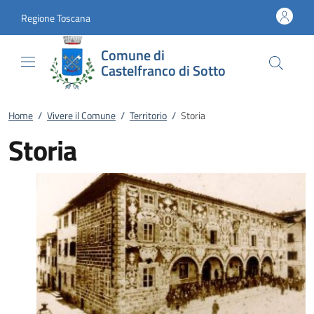
Vai al contenuto
accedi al menu
footer.enter
Regione Toscana
Comune di
Castelfranco di Sotto
Home
/
Vivere il Comune
/
Territorio
/
Storia
Storia