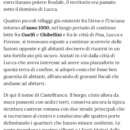
esercitavano potere feudale, il territorio era passato
sotto il dominio di Lucca.
Quattro piccoli villaggi già esistenti fra l'Arno e l'Usciana
intorno all'
anno 1000
, nel lungo periodo di continue
lotte fra
Guelfi
e
Ghibellini
e fra le città di Pisa, Lucca e
Firenze, si trovavano esposti a continue scorrerie delle
fazioni opposte e gli abitanti decisero di riunirsi in un
sito fortificato più sicuro. Aiutati in ciò dalla città di
Lucca che aveva interesse ad avere una piazzaforte in
questa terra di confine, si adoprò cosicché fosse ben
guarnita di abitanti, affrancando di gravami fiscali chi
andasse ad abitarvi.
Di qui il nome di Castelfranco. Il borgo, cinto allora da
mura possenti con sedici torri, conserva ancora la tipica
struttura castrese romana con due strade principali che
si incrociano al centro e conducono alle quattro porte
delimitando i quartieri che hanno misure uniformi. Le
porte ricordano i quattro villaggi e i Santi titolari delle