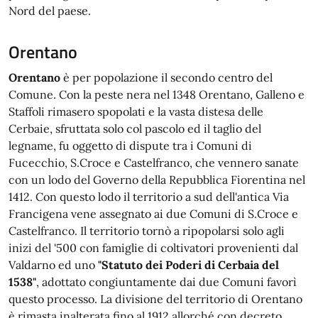
Nord del paese.
Orentano
Orentano
è per popolazione il secondo centro del
Comune. Con la peste nera nel 1348 Orentano, Galleno e
Staffoli rimasero spopolati e la vasta distesa delle
Cerbaie, sfruttata solo col pascolo ed il taglio del
legname, fu oggetto di dispute tra i Comuni di
Fucecchio, S.Croce e Castelfranco, che vennero sanate
con un lodo del Governo della Repubblica Fiorentina nel
1412. Con questo lodo il territorio a sud dell'antica Via
Francigena vene assegnato ai due Comuni di S.Croce e
Castelfranco. Il territorio tornò a ripopolarsi solo agli
inizi del '500 con famiglie di coltivatori provenienti dal
Valdarno ed uno
"Statuto dei Poderi di Cerbaia del
1538"
, adottato congiuntamente dai due Comuni favorì
questo processo. La divisione del territorio di Orentano
è rimasta inalterata fino al 1912 allorché con decreto