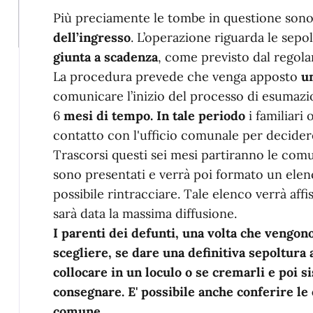
Più preciamente le tombe in questione sono
dell’ingresso
. L’operazione riguarda le sepo
giunta a scadenza
, come previsto dal regola
La procedura prevede che venga apposto
un
comunicare l’inizio del processo di esuma
6
mesi di tempo. In tale periodo
i familiari
contatto con l'ufficio comunale per decidere
Trascorsi questi sei mesi partiranno le comu
sono presentati e verrà poi formato un ele
possibile rintracciare. Tale elenco verrà affi
sarà data la massima diffusione.
I parenti dei defunti, una volta che vengon
scegliere, se dare una definitiva sepoltura a
collocare in un loculo o se cremarli e poi s
consegnare. E' possibile anche conferire le 
comune.