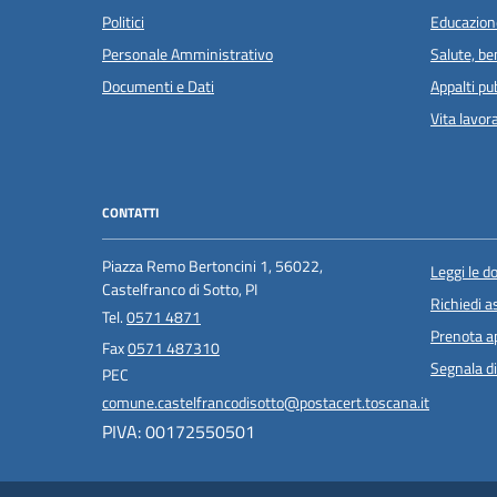
Politici
Educazion
Personale Amministrativo
Salute, b
Documenti e Dati
Appalti pub
Vita lavor
CONTATTI
Piazza Remo Bertoncini 1, 56022,
Leggi le 
Castelfranco di Sotto, PI
Richiedi a
Tel.
0571 4871
Prenota 
Fax
0571 487310
Segnala di
PEC
comune.castelfrancodisotto@postacert.toscana.it
PIVA: 00172550501