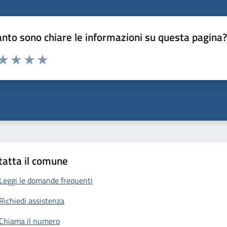
nto sono chiare le informazioni su questa pagina
 da 1 a 5 stelle la pagina
anda
ta 1 stelle su 5
Valuta 2 stelle su 5
Valuta 3 stelle su 5
Valuta 4 stelle su 5
Valuta 5 stelle su 5
tatta il comune
Leggi le domande frequenti
Richiedi assistenza
Chiama il numero