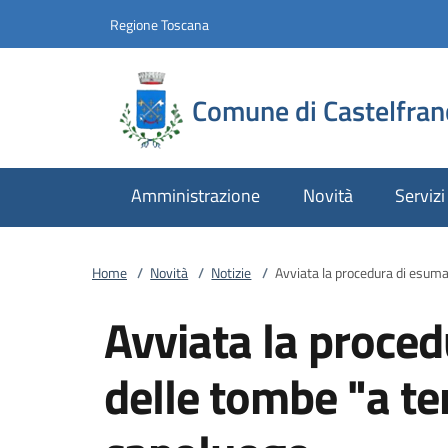
Vai al contenuto
accedi al menu
footer.enter
Regione Toscana
Comune di Castelfran
Amministrazione
Novità
Servizi
Home
/
Novità
/
Notizie
/
Avviata la procedura di esuma
Avviata la proce
delle tombe "a ter