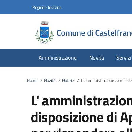
Vai al contenuto
accedi al menu
footer.enter
Regione Toscana
Comune di Castelfran
Amministrazione
Novità
Servizi
Home
/
Novità
/
Notizie
/
L' amministrazione comunale m
L' amministrazio
disposizione di 