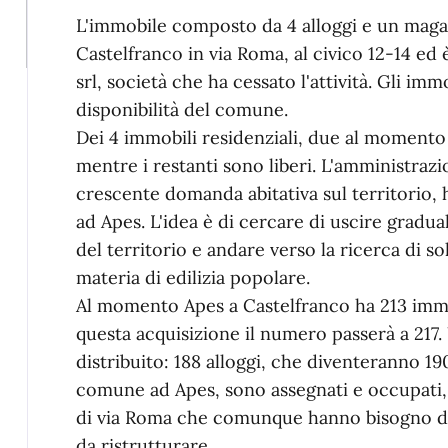
L'immobile composto da 4 alloggi e un magazz
Castelfranco in via Roma, al civico 12-14 ed
srl, società che ha cessato l'attività. Gli imm
disponibilità del comune.
Dei 4 immobili residenziali, due al momento r
mentre i restanti sono liberi. L'amministraz
crescente domanda abitativa sul territorio, h
ad Apes. L'idea è di cercare di uscire gradua
del territorio e andare verso la ricerca di sol
materia di edilizia popolare.
Al momento Apes a Castelfranco ha 213 immobili
questa acquisizione il numero passerà a 217.
distribuito: 188 alloggi, che diventeranno 1
comune ad Apes, sono assegnati e occupati, 5 
di via Roma che comunque hanno bisogno di i
da ristrutturare.