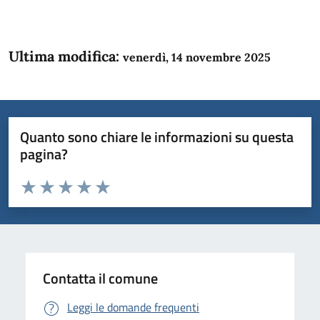
Ultima modifica:
venerdì, 14 novembre 2025
Quanto sono chiare le informazioni su questa
pagina?
Valuta da 1 a 5 stelle la pagina
Domanda
Valuta 1 stelle su 5
Valuta 2 stelle su 5
Valuta 3 stelle su 5
Valuta 4 stelle su 5
Valuta 5 stelle su 5
Contatta il comune
Leggi le domande frequenti