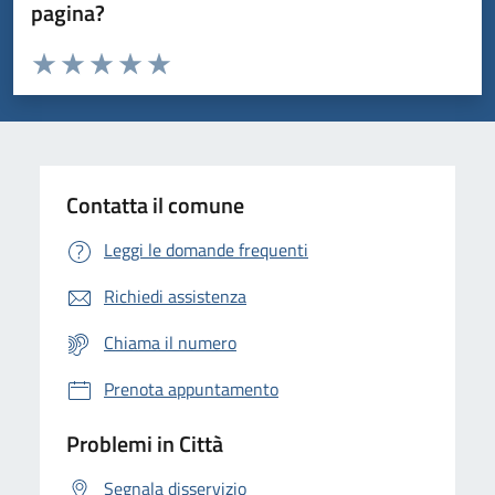
pagina?
Valuta da 1 a 5 stelle la pagina
Domanda
Valuta 1 stelle su 5
Valuta 2 stelle su 5
Valuta 3 stelle su 5
Valuta 4 stelle su 5
Valuta 5 stelle su 5
Contatta il comune
Leggi le domande frequenti
Richiedi assistenza
Chiama il numero
Prenota appuntamento
Problemi in Città
Segnala disservizio