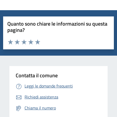
Quanto sono chiare le informazioni su questa
pagina?
Valuta da 1 a 5 stelle la pagina
Domanda
Valuta 1 stelle su 5
Valuta 2 stelle su 5
Valuta 3 stelle su 5
Valuta 4 stelle su 5
Valuta 5 stelle su 5
Contatta il comune
Leggi le domande frequenti
Richiedi assistenza
Chiama il numero