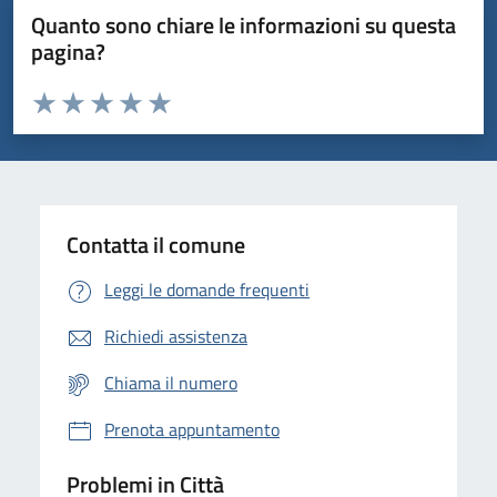
Quanto sono chiare le informazioni su questa
pagina?
Valuta da 1 a 5 stelle la pagina
Domanda
Valuta 1 stelle su 5
Valuta 2 stelle su 5
Valuta 3 stelle su 5
Valuta 4 stelle su 5
Valuta 5 stelle su 5
Contatta il comune
Leggi le domande frequenti
Richiedi assistenza
Chiama il numero
Prenota appuntamento
Problemi in Città