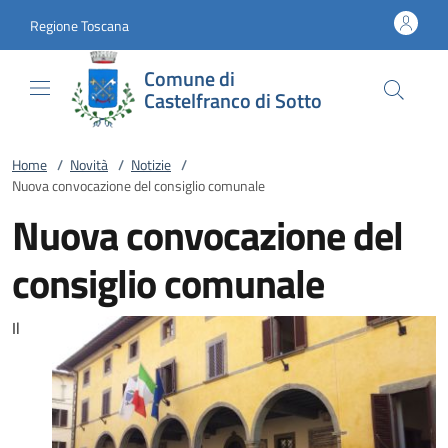
Vai al contenuto
accedi al menu
footer.enter
Regione Toscana
Comune di
Castelfranco di Sotto
Home
/
Novità
/
Notizie
/
Nuova convocazione del consiglio comunale
Nuova convocazione del
consiglio comunale
Il