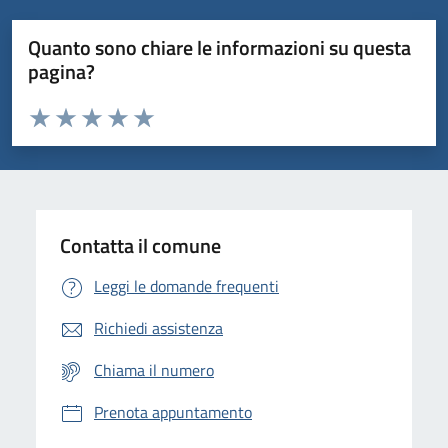
Quanto sono chiare le informazioni su questa
pagina?
Valuta da 1 a 5 stelle la pagina
Domanda
Valuta 1 stelle su 5
Valuta 2 stelle su 5
Valuta 3 stelle su 5
Valuta 4 stelle su 5
Valuta 5 stelle su 5
Contatta il comune
Leggi le domande frequenti
Richiedi assistenza
Chiama il numero
Prenota appuntamento