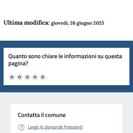
Ultima modifica:
giovedì, 26 giugno 2025
Quanto sono chiare le informazioni su questa
pagina?
Valuta da 1 a 5 stelle la pagina
Domanda
Valuta 1 stelle su 5
Valuta 2 stelle su 5
Valuta 3 stelle su 5
Valuta 4 stelle su 5
Valuta 5 stelle su 5
Contatta il comune
Leggi le domande frequenti