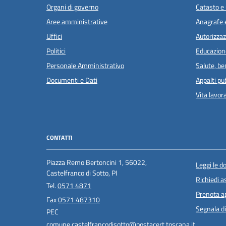
Organi di governo
Catasto e 
Aree amministrative
Anagrafe e
Uffici
Autorizzaz
Politici
Educazion
Personale Amministrativo
Salute, b
Documenti e Dati
Appalti pub
Vita lavor
CONTATTI
Piazza Remo Bertoncini 1, 56022,
Leggi le 
Castelfranco di Sotto, PI
Richiedi a
Tel.
0571 4871
Prenota 
Fax
0571 487310
Segnala di
PEC
comune.castelfrancodisotto@postacert.toscana.it