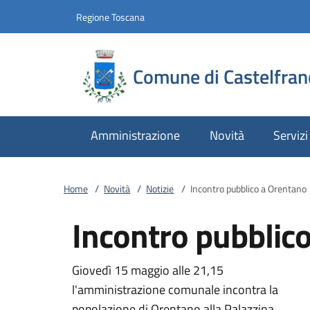
Vai al contenuto
accedi al menu
footer.enter
Regione Toscana
Comune di Castelfran
Amministrazione
Novità
Servizi
Home
/
Novità
/
Notizie
/
Incontro pubblico a Orentano
Incontro pubblic
Giovedì 15 maggio alle 21,15
l'amministrazione comunale incontra la
popolazione di Orentano alla Palazzina