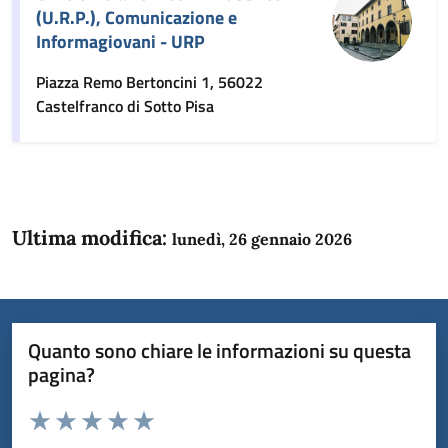
(U.R.P.), Comunicazione e
Informagiovani - URP
Piazza Remo Bertoncini 1, 56022
Castelfranco di Sotto Pisa
Ultima modifica:
lunedì, 26 gennaio 2026
Quanto sono chiare le informazioni su questa
pagina?
Valuta da 1 a 5 stelle la pagina
Domanda
Valuta 1 stelle su 5
Valuta 2 stelle su 5
Valuta 3 stelle su 5
Valuta 4 stelle su 5
Valuta 5 stelle su 5