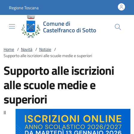
Vai al contenuto
accedi al menu
footer.enter
Regione Toscana
Comune di
Castelfranco di Sotto
Home
/
Novità
/
Notizie
/
Supporto alle iscrizioni alle scuole medie e superiori
Supporto alle iscrizioni
alle scuole medie e
superiori
Il