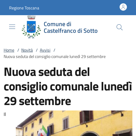
Vai al contenuto
accedi al menu
footer.enter
Regione Toscana
Comune di
Castelfranco di Sotto
Home
/
Novità
/
Avvisi
/
Nuova seduta del consiglio comunale lunedì 29 settembre
Nuova seduta del
consiglio comunale lunedì
29 settembre
Il