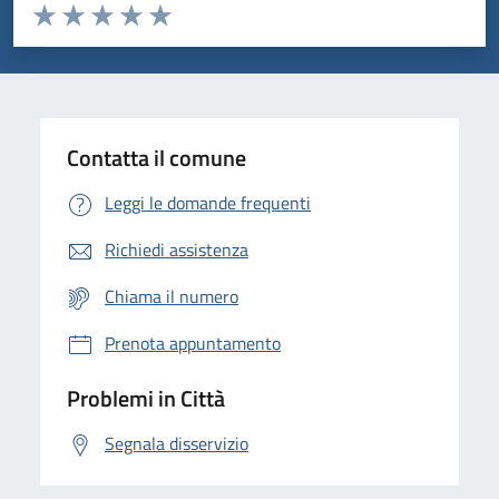
Valuta da 1 a 5 stelle la pagina
Domanda
Valuta 1 stelle su 5
Valuta 2 stelle su 5
Valuta 3 stelle su 5
Valuta 4 stelle su 5
Valuta 5 stelle su 5
Contatta il comune
Leggi le domande frequenti
Richiedi assistenza
Chiama il numero
Prenota appuntamento
Problemi in Città
Segnala disservizio