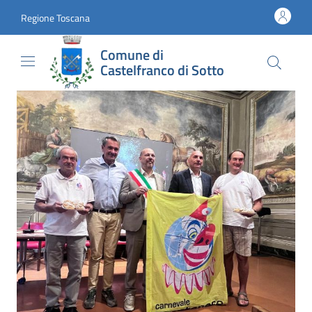
Vai al contenuto
accedi al menu
footer.enter
Regione Toscana
Comune di
Castelfranco di Sotto